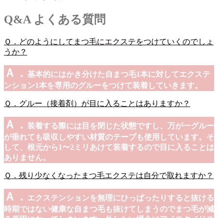
Q&A
よくある質問
Ｑ．どのようにしてまつ毛にエクステをつけていくのでしょ
うか？
Ａ．
基本的にはかき分けた自まつ毛1本に対してエクステ
ンション1本を専用のグルーをつけて装着していきます。
Ｑ．グルー（接着剤）が目に入ることはありますか？
Ａ．
装着する際には目を閉じた状態ですし、万が一グルー
が垂れても吸収しやすい材質のテープも使用しています。そ
して、根元から1〜2ミリあけて装着するので目に入ることは
ありません。
Ｑ．残り少なくなったまつ毛エクステは自分で取れますか？
Ａ．
エクステンションを無理にひっぱったりすると抜ける
時期ではない健康な自まつ毛も抜けてしまうのでまつ毛が減