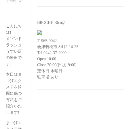
3679VIEWS
BROCHE Rico店
こんにち
は!
メゾンド
〒965-0042
ラッシュ
会津若松市大町2-14-23
うすい店
Tel.0242-37-2000
の米田で
Open 10:00
す。
Close 20:00(日祝19:00)
定休日 水曜日
本日はま
駐車場 あり
つげエク
ステを綺
麗に保つ
方法をご
紹介いた
します!
まつげエ