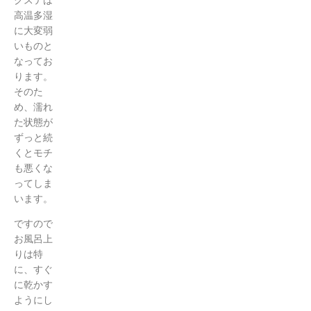
クステは
高温多湿
に大変弱
いものと
なってお
ります。
そのた
め、濡れ
た状態が
ずっと続
くとモチ
も悪くな
ってしま
います。
ですので
お風呂上
りは特
に、すぐ
に乾かす
ようにし