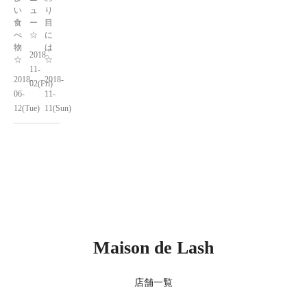
い
ュ
り
食
ー
目
べ
☆
に
物
は
2018-
☆
☆
11-
2018-
2018-
02(Fri)
06-
11-
12(Tue)
11(Sun)
Maison de Lash
店舗一覧