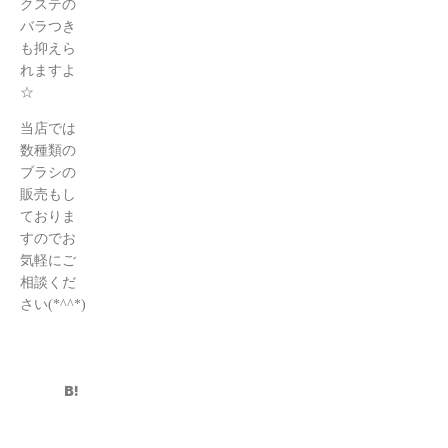
クステの
バラつき
も抑えら
れますよ
☆
当店では
数種類の
ブラシの
販売もし
ておりま
すのでお
気軽にご
相談くだ
さい(*^^*)