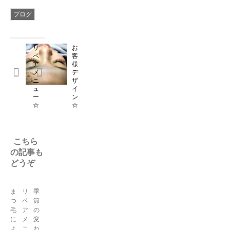
ブログ
リ
お
ペ
客
ア
様
メ
デ
ニ
ザ
ュ
イ
ー
ン
☆
☆
こちら
の記事も
どうぞ
ま
リ
季
つ
ペ
節
毛
ア
の
に
メ
変
よ
ニ
わ