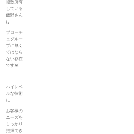
複数所有
している
飯野さん
は
ブローチ
ェグルー
プに無く
てはなら
ない存在
です💓
ハイレベ
ルな技術
に
お客様の
ニーズを
しっかり
把握でき