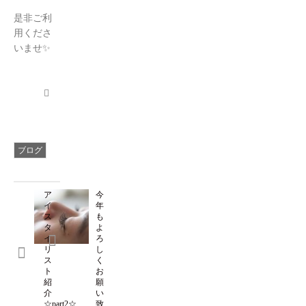
是非ご利
用くださ
いませ✨
ブログ
ア
今
イ
年
ス
も
タ
よ
イ
ろ
リ
し
ス
く
ト
お
紹
願
介
い
☆part2☆
致