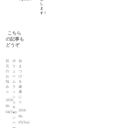
し
ま
す！
こちら
の記事も
どうぞ
目
ボ
自
元
リ
ま
の
ュ
つ
お
ー
げ
悩
ム
を
み
ラ
健
☆
ッ
康
シ
に
2019-
ュ
☆
06-
キ
2018-
04(Tue)
ャ
06-
ン
05(Tue)
ペ
ー