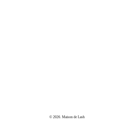
店舗一覧
まつげエクステンションとは
クーポン
メニュー・料金
ブライダルコース
よくある質問
会社概要
お問い合わせ
© 2026. Maison de Lash